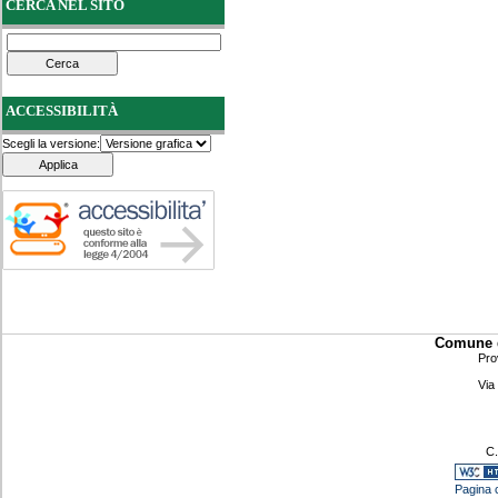
CERCA NEL SITO
ACCESSIBILITÀ
Scegli la versione:
Comune d
Pro
Via
C.
Pagina c