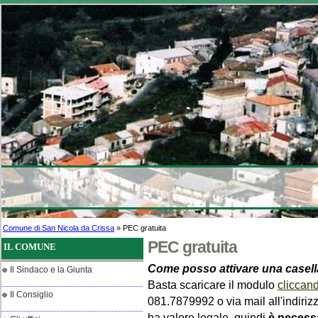
Titolo
Comune di San Nicola da Crissa
» PEC gratuita
PEC gratuita
IL COMUNE
Come posso attivare una casel
Il Sindaco e la Giunta
Basta scaricare il modulo
cliccan
Il Consiglio
081.7879992 o via mail all'indiriz
ha valore legale, quindi
è necessa