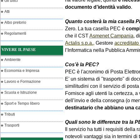
Gli uffici
documento d’identità valido
.
Atti
Quanto costerà la mia casella 
Albo pretorio
Zero. La tua casella PEC è
compl
Regolamenti
che il CST
Asmenet Campania
, d
Actalis s.p.a.,
Gestore
accreditato
VIVERE IL PAESE
l’Informatica nella Pubblica Ammin
Ambiente
Cos’è
la PEC
?
Economia e Impresa
PEC è l'acronimo di Posta Elettron
E' un sistema di "trasporto" di doc
Lavoro e Formazione
similitudini con il servizio di posta
Scuola e Istruzione
Fornisce agli utenti la certezza,
dell’invio e della consegna (o m
Sport e Tempo libero
destinatario che abbiano una cas
Tributi
Quali sono le differenze tra
la P
Trasporti
Il servizio ha tutti i requisiti de
notevoli vantaggi sia in termini di