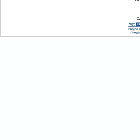
C.
Pagina c
Power