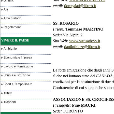
Gli uffici
email:
domgalati@libero.it
Atti
Albo pretorio
SS. ROSARIO
Regolamenti
Priore:
Tommaso MARTINO
Sede:
Via Alpini 2
VIVERE IL PAESE
Sito Web:
www.ssrosariovv.it
email:
danilofranze@libero.it
Ambiente
Economia e Impresa
Lavoro e Formazione
La forte emigrazione che dagli anni '3
Scuola e Istruzione
sì che nel lontano stato del
CANADA
,
condizioni per la costituzione di due
Sport e Tempo libero
Confraternite di cui sopra e che sono d
Tributi
ASSOCIAZIONE SS. CROCIFIS
Trasporti
Presidente:
Pino MACRI'
Sede:
TORONTO