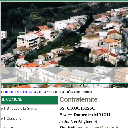
Comune di San Nicola da Crissa
» Conosci la città » Confraternite
Confraternite
IL COMUNE
SS. CROCIFISSO
Il Sindaco e la Giunta
Priore:
Domenico MACRI'
Il Consiglio
Sede:
Via Alighieri 9
Sito Web:
www.sscrocifisso.vv.it