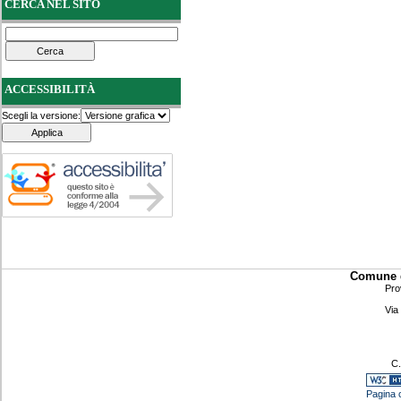
CERCA NEL SITO
ACCESSIBILITÀ
Scegli la versione:
Comune d
Pro
Via
C.
Pagina c